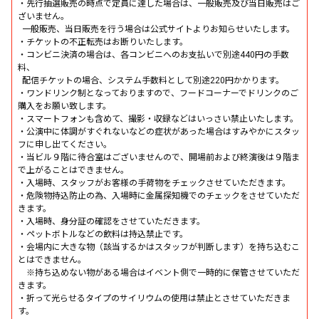
・先行抽選販売の時点で定員に達した場合は、一般販売及び当日販売はご
ざいません。
一般販売、当日販売を行う場合は公式サイトよりお知らせいたします。
・チケットの不正転売はお断りいたします。
・コンビニ決済の場合は、各コンビニへのお支払いで別途440円の手数
料、
配信チケットの場合、システム手数料として別途220円かかります。
・ワンドリンク制となっておりますので、フードコーナーでドリンクのご
購入をお願い致します。
・スマートフォンも含めて、撮影・収録などはいっさい禁止いたします。
・公演中に体調がすぐれないなどの症状があった場合はすみやかにスタッ
フに申し出てください。
・当ビル９階に待合室はございませんので、開場前および終演後は９階ま
で上がることはできません。
・入場時、スタッフがお客様の手荷物をチェックさせていただきます。
・危険物持込防止の為、入場時に金属探知機でのチェックをさせていただ
きます。
・入場時、身分証の確認をさせていただきます。
・ペットボトルなどの飲料は持込禁止です。
・会場内に大きな物（該当するかはスタッフが判断します）を持ち込むこ
とはできません。
※持ち込めない物がある場合はイベント側で一時的に保管させていただ
きます。
・折って光らせるタイプのサイリウムの使用は禁止とさせていただきま
す。